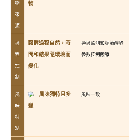
物
物
來
源
醱酵過程自然，時
過
通過監測和調節醱酵
間和結果隨環境而
程
參數控制醱酵
控
變化
制
風味獨特且多
風
風味一致
變
味
特
點