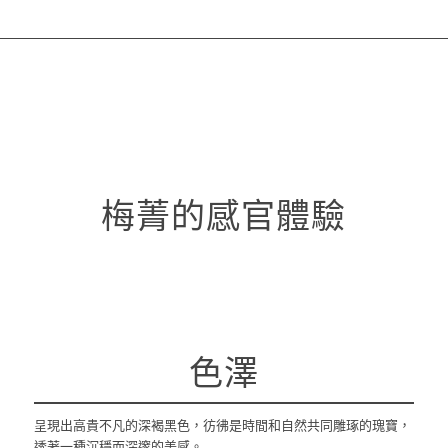
梅菁的感官體驗
色澤
呈現出高貴不凡的深褐黑色，彷彿是時間和自然共同雕琢的瑰寶，
透著一種沉穩而深邃的美感。