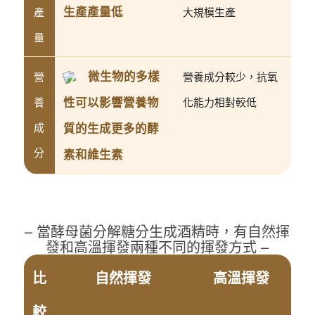
生產產量低
產
大規模生產
量
微生物的多樣
營
營養成分較少，抗氧
性可以影響營養物
養
化能力相對較低
成
質的生成更多的酵
分
素和維生素
– 當酵母菌分解糖分生成酒精時，有自然揮
發和高溫揮發兩種不同的揮發方式 –
比
自然揮發
高溫揮發
較