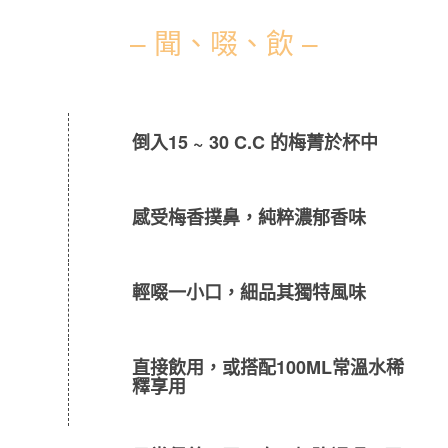
– 聞、啜、飲 –
倒入15 ~ 30 C.C 的梅菁於杯中
感受梅香撲鼻，純粹濃郁香味
輕啜一小口，細品其獨特風味
直接飲用，或搭配100ML常溫水稀
釋享用