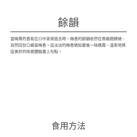
餘韻
當梅菁的香氣在口中漸漸退去時，梅香的餘韻依然在唇齒間繚繞、
自然回甘口齒留梅香。這淡淡的梅香猶如最後一絲晚霞，溫柔地將
這美好的味覺體驗畫上句點。
食用方法