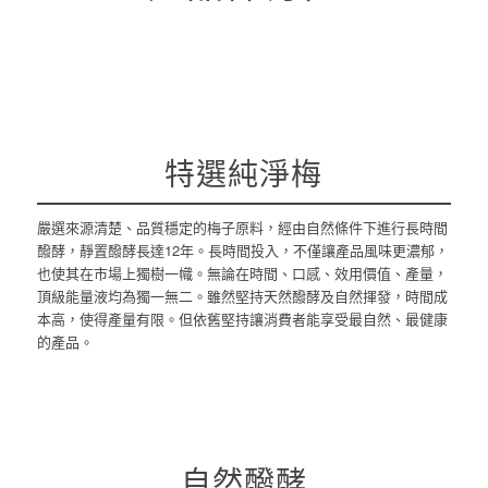
特選純淨梅
嚴選來源清楚、品質穩定的梅子原料，經由自然條件下進行長時間
醱酵，靜置醱酵長達12年。長時間投入，不僅讓產品風味更濃郁，
也使其在市場上獨樹一幟。無論在時間、口感、效用價值、產量，
頂級能量液均為獨一無二。雖然堅持天然醱酵及自然揮發，時間成
本高，使得產量有限。但依舊堅持讓消費者能享受最自然、最健康
的產品。
自然醱酵