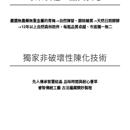
嚴選無農藥無重金屬的青梅→自然揮發、篩除雜質→天然日照酵酵
→12年以上自然森林陪伴，每瓶品質卓越、市面獨一無二
獨家非破壞性陳化技術
先人傳承智慧結晶
品味時間與耐心薈萃
睿智傳統工藝 古法蘊藏精妙製程