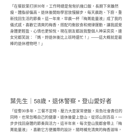
「在餐飲業打拼30年，工作時總是匆匆扒幾口飯，長期下來雖然
瘦，體脂卻偏高。退休後開始學習放慢腳步，每天晨跑、下廚，重
新找回生活的節奏。這一年來，早晨一杯『梅菁能量液』成了我的
儀式感，喜歡它清爽的梅香，搭配均衡飲食和規律運動，讓我感覺
身體更輕盈、心情也更愉悅。現在朋友都說我整個人神采奕奕，連
女兒都笑說：『媽，妳退休後比上班時還忙！』——這大概就是最
棒的退休禮物吧！」
葉先生｜58歲・退休警察・登山愛好者
「從警30多年，三餐不定時、壓力大是家常便飯，背負社會責任的
同時，也常忽略自己的健康。退休後愛上登山，從郊山到百岳，一
步步找回身體的節奏與活力。這半年來，每次登山我都會帶上『梅
菁能量液』，喜歡它方便攜帶的設計，隨時補充清爽的梅香滋味，