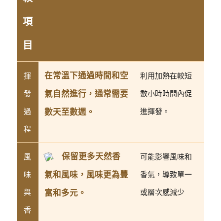
項
目
在常溫下通過時間和空
揮
利用加熱在較短
氣自然進行，通常需要
發
數小時時間內促
過
數天至數週。
進揮發。
程
保留更多天然香
風
可能影響風味和
氣和風味，風味更為豐
味
香氣，導致單一
與
富和多元。
或層次感減少
香