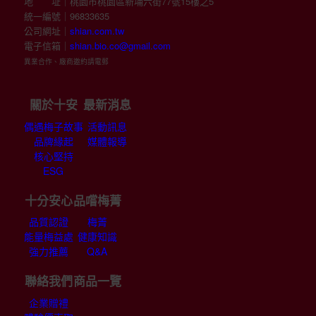
地 址｜桃園市桃園區新埔六街77號15樓之5
統一編號｜96833635
公司網址｜
shian.com.tw
電子信箱｜
shian.bio.co@gmail.com
異業合作、廠商邀約請電郵
關於十安
最新消息
偶遇梅子故事
活動訊息
品牌緣起
媒體報導
核心堅持
ESG
十分安心
品嚐梅菁
品質認證
梅菁
能量梅益處
健康知識
強力推薦
Q&A
聯絡我們
商品一覽
企業贈禮