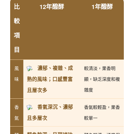
比
12年醱酵
1年醱酵
較
項
目
濃郁、複雜、成
風
較清淡，果香明
熟的風味；口感豐富
味
顯，缺乏深度和複
且層次多
雜度
香氣深沉、濃郁
香
香氣較輕盈，果香
且多層次
氣
較單一