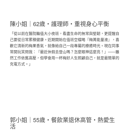
陳小姐｜62歲・護理師・重視身心平衡
「從以前在醫院輪值大小夜班，看盡生命的無常與堅韌，更提醒自
己要從日常累積健康。近期開始在值班空檔喝『梅菁能量液』，喜
歡它清新的梅果香氣，就像給自己一段專屬的療癒時光。現在同事
常開玩笑問我：『最近休假去登山嗎？怎麼眼神這麼亮！』——雖
然工作依舊高壓，但學會用一杯梅好人生照顧自己，就是最簡單的
充電方式。」
郭小姐｜55歲・餐飲業退休高管・熱愛生
活