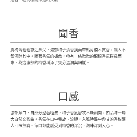
聞香
將梅菁輕輕靠近鼻尖，濃郁梅子清香撲面帶點肖楠木質香，讓人不
禁沉醉其中。隨著香氣的擴散，帶有一絲微微的龍眼香氣撲鼻而
來，為這濃郁的梅香增添了幾分溫潤與細膩。
口感
濃郁順口，自然分泌著唾液，梅子香氣層次不斷韻開，如品味一場
大自然交響曲。香氣在口中盤旋、流轉，入喉時酸中帶甘的香甜讓
人回味無窮。每口都能感受到梅香的深沉，滋味深刻入心。