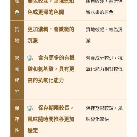
顏色較深，呈現琥珀
顏
顏色較淺，通常保
色或更深的色調
色
留水果的原色
更加濃稠，會微微的
質
質地較輕，較為清
沉澱
地
澈
含有更多的有機
營
營養成分較少，抗
酸和氨基酸，具有更
養
氧化能力相對較低
成
高的抗氧化能力
分
保存期限較長，
保
保存期限較短，風
風味隨時間推移更加
存
味變化較快
性
穩定