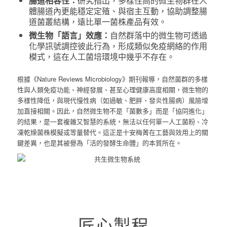
腸道相容性：
研究指出，多樣性高的微生物群在人
體腸道內更能穩定定殖、與宿主互動，協助調整腸
道菌叢結構，遠比單一菌株產品有效。
微生物「語言」效應：
自然群落中的微生物可透過
化學訊號調控彼此行為，形成類似免疫網絡的作用
模式，這在人工菌培環境中幾乎不存在。
根據《Nature Reviews Microbiology》期刊報導，自然菌群的多樣
性與人類免疫功能、神經發展、甚至心理健康高度相關，微生物的
多樣性降低，與現代慢性病（如過敏、肥胖、發炎性腸病）風險增
加直接相關。因此，自然微生物不是「菌數多」而是「協同進化」
的結果，是一套複雜又智慧的系統，無法以任何單一人工菌粉、冷
凍乾燥菌株模擬或等量替代。這正是十安梅菁在工藝與效用上的關
鍵差異，也是其被譽為「活的發酵生命體」的本質所在。
匠心製程