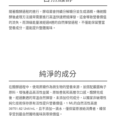
隨著醱酵過程的進行，酵母菌會持續分解糖分並生成酒精。傳統醱
酵後處理方法通常需要進行高溫快速燃燒揮發，這會導致營養價值
的流失。而頂級能量液經過8週的自然揮發過程，不僅能保留豐富
營養成分，還能提升整體風味。
純淨的成分
在醱酵過程中，使用蔗糖作為微生物的營養來源，並搭配嚴選梅子
原料，增強產品高活性益菌、原始香氣和高層次口感。醱酵完成
後，經過數週的常溫自然揮發，未添加任何成分，以獨家非破壞性
純化技術保存原有活性提升營養價值，
1 ML的自然活性
高達
39751.62 Unit/mL
，且不添加一滴水，僅保留原液給消費者，確保
享受到最自然獨特風味與尊榮價值。