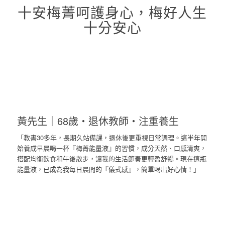
十安梅菁呵護身心，梅好人生
十分安心
黃先生｜68歲・退休教師・注重養生
「教書30多年，長期久站備課，退休後更重視日常調理。這半年開
始養成早晨喝一杯『梅菁能量液』的習慣，成分天然、口感清爽，
搭配均衡飲食和午後散步，讓我的生活節奏更輕盈舒暢。現在這瓶
能量液，已成為我每日晨間的『儀式感』，簡單喝出好心情！」